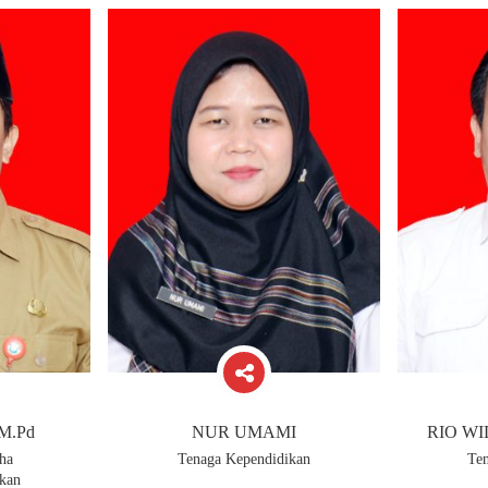
,M.Pd
NUR UMAMI
RIO WI
ha
Tenaga Kependidikan
Te
kan