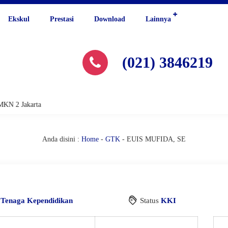
Ekskul
Prestasi
Download
Lainnya
(021) 3846219
KN 2 Jakarta
Anda disini :
Home
-
GTK
-
EUIS MUFIDA, SE
i
Tenaga Kependidikan
Status
KKI