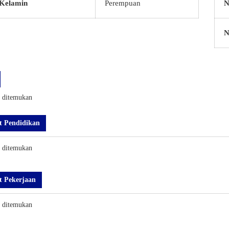
 Kelamin
Perempuan
N
N
k ditemukan
t Pendidikan
k ditemukan
t Pekerjaan
k ditemukan