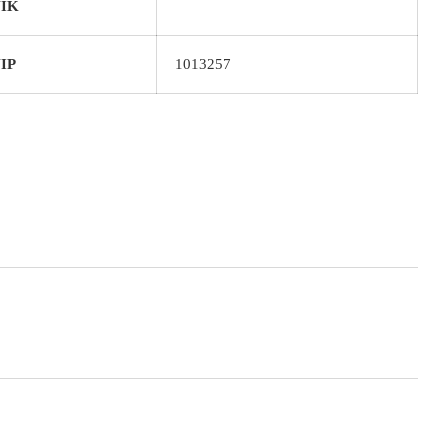
IK
IP
1013257