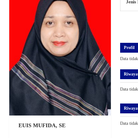
Jenis
Profil
Data tida
Riwaya
Data tida
Riwaya
Data tida
EUIS MUFIDA, SE