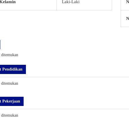
 Kelamin
Laki-Laki
N
N
k ditemukan
t Pendidikan
k ditemukan
t Pekerjaan
k ditemukan