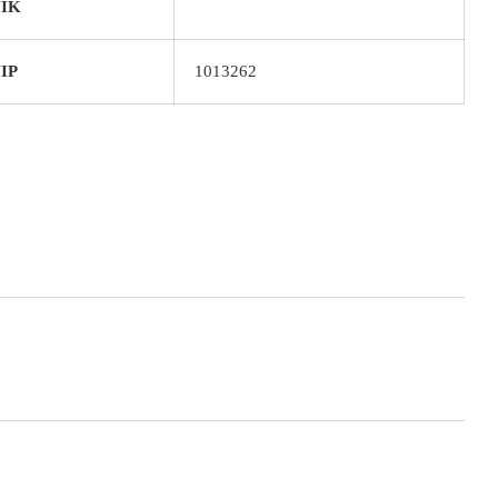
IK
IP
1013262