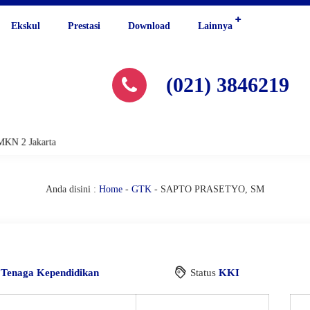
Ekskul
Prestasi
Download
Lainnya
(021) 3846219
KN 2 Jakarta
Anda disini :
Home
-
GTK
-
SAPTO PRASETYO, SM
i
Tenaga Kependidikan
Status
KKI