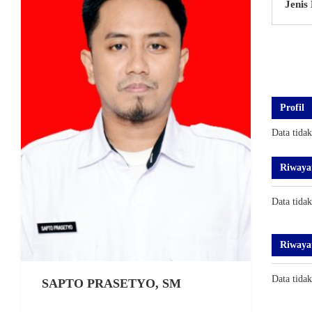
Jenis
Profil
Data tida
Riwaya
Data tida
Riwaya
Data tida
SAPTO PRASETYO, SM