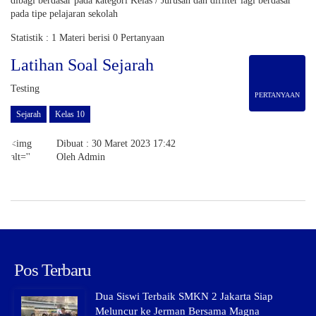
dibagi berdasar pada kategori Kelas / Jurusan dan difilter lagi berdasar
pada tipe pelajaran sekolah
Statistik :
1 Materi
berisi
0 Pertanyaan
Latihan Soal Sejarah
Testing
PERTANYAAN
Sejarah
Kelas 10
<img
Dibuat : 30 Maret 2023 17:42
alt=''
Oleh Admin
src='https://secure.gravatar.com/avatar/ec9ef6c31eabb4feea1f351879ad3
s=40&d=mm&r=g'
srcset='https://secure.gravatar.com/avatar/ec9ef6c31eabb4feea1f351879a
s=80&d=mm&r=g
2x'
class='avatar
avatar-
40
Pos Terbaru
photo'
height='40'
Dua Siswi Terbaik SMKN 2 Jakarta Siap
width='40'
Meluncur ke Jerman Bersama Magna