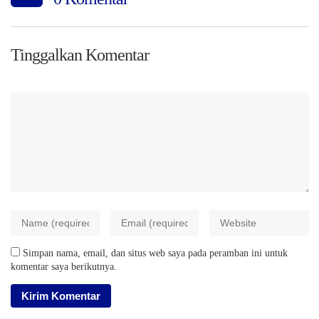
Tinggalkan Komentar
Simpan nama, email, dan situs web saya pada peramban ini untuk
komentar saya berikutnya.