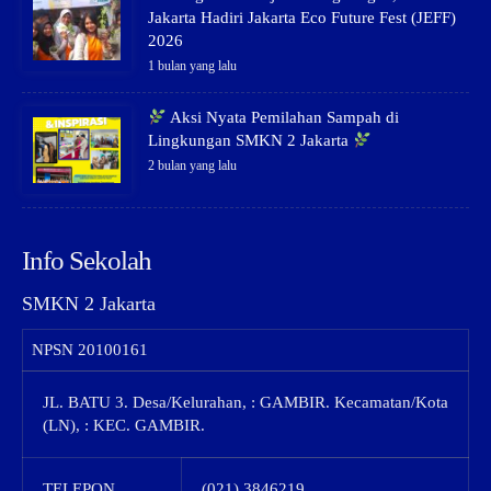
Jakarta Hadiri Jakarta Eco Future Fest (JEFF)
2026
1 bulan yang lalu
Aksi Nyata Pemilahan Sampah di
Lingkungan SMKN 2 Jakarta
2 bulan yang lalu
Info Sekolah
SMKN 2 Jakarta
NPSN
20100161
JL. BATU 3. Desa/Kelurahan, : GAMBIR. Kecamatan/Kota
(LN), : KEC. GAMBIR.
TELEPON
(021) 3846219