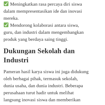
Meningkatkan rasa percaya diri siswa
dalam mempresentasikan ide dan inovasi
mereka.
Mendorong kolaborasi antara siswa,
guru, dan industri dalam mengembangkan
produk yang berdaya saing tinggi.
Dukungan Sekolah dan
Industri
Pameran hasil karya siswa ini juga didukung
oleh berbagai pihak, termasuk sekolah,
dunia usaha, dan dunia industri. Beberapa
perusahaan turut hadir untuk melihat
langsung inovasi siswa dan memberikan