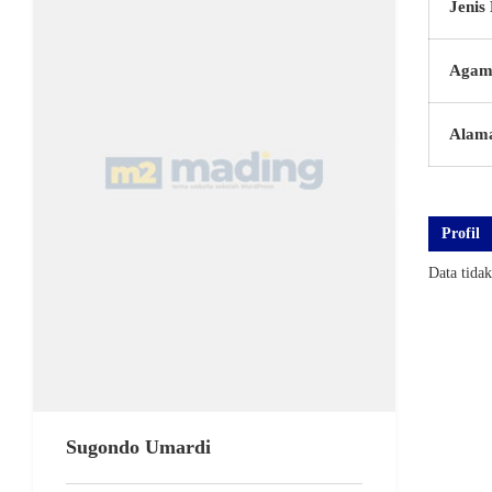
Jenis
Agam
Alam
Profil
Data tida
Sugondo Umardi