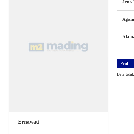
Jenis
Agam
Alam
Profil
Data tida
Ernawati