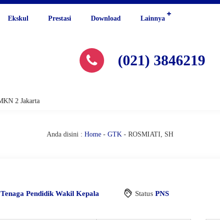
Ekskul
Prestasi
Download
Lainnya
(021) 3846219
KN 2 Jakarta
Anda disini :
Home
-
GTK
-
ROSMIATI, SH
i
Tenaga Pendidik
Wakil Kepala
Status
PNS