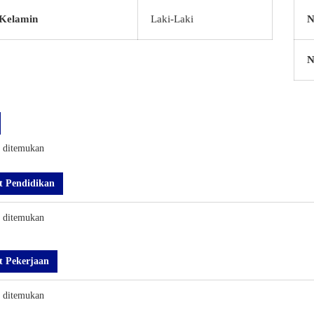
 Kelamin
Laki-Laki
N
N
k ditemukan
t Pendidikan
k ditemukan
t Pekerjaan
k ditemukan