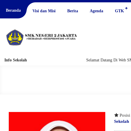
Beranda
Visi dan Misi
Berita
Agenda
GTK
Info Sekolah
Selamat Datang Di Web SM
Posis
Sekolah