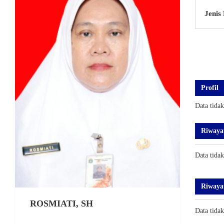
Jenis
Profil
Data tida
Riwaya
Data tida
Riwaya
ROSMIATI, SH
Data tida