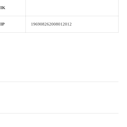
IK
IP
196908262008012012