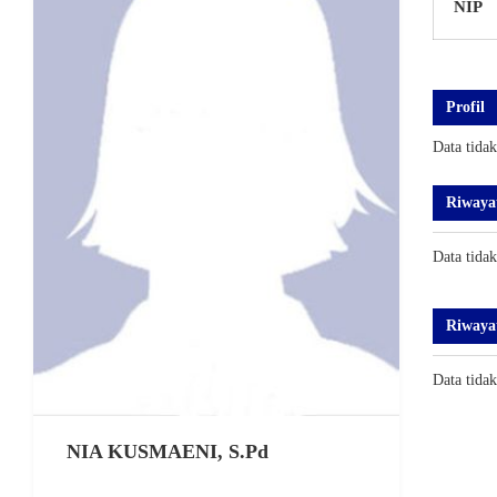
NIP
Profil
Data tida
Riwaya
Data tida
Riwaya
Data tida
NIA KUSMAENI, S.Pd