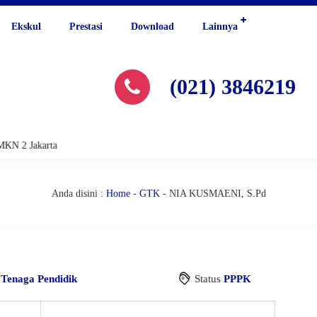
Ekskul
Prestasi
Download
Lainnya
(021) 3846219
KN 2 Jakarta
Anda disini :
Home
-
GTK
-
NIA KUSMAENI, S.Pd
i
Tenaga Pendidik
Status
PPPK