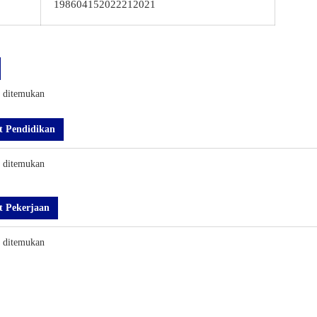
198604152022212021
k ditemukan
t Pendidikan
k ditemukan
t Pekerjaan
k ditemukan