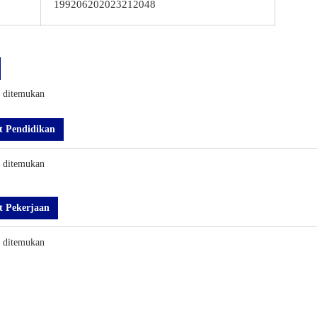
199206202023212048
k ditemukan
t Pendidikan
k ditemukan
t Pekerjaan
k ditemukan