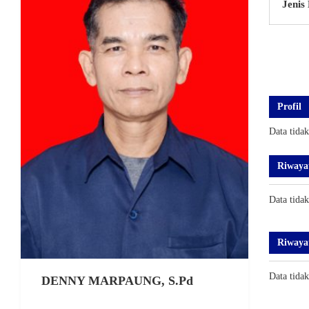
Jenis
Profil
Data tida
Riwaya
Data tida
Riwaya
Data tida
DENNY MARPAUNG, S.Pd