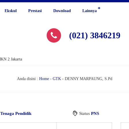
Ekskul
Prestasi
Download
Lainnya
(021) 3846219
N 2 Jakarta
Anda disini :
Home
-
GTK
-
DENNY MARPAUNG, S.Pd
i
Tenaga Pendidik
Status
PNS