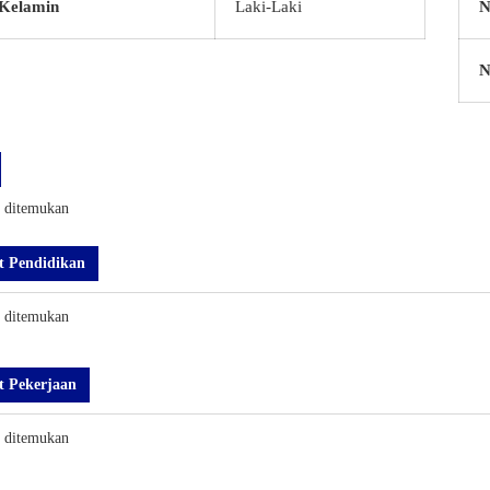
 Kelamin
Laki-Laki
N
N
k ditemukan
t Pendidikan
k ditemukan
t Pekerjaan
k ditemukan