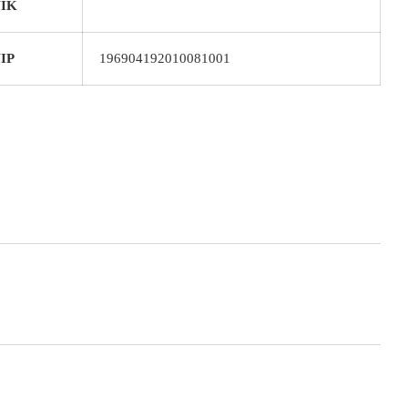
IK
IP
196904192010081001