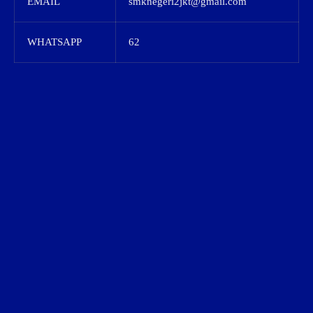
EMAIL
smknegeri2jkt@gmail.com
WHATSAPP
62